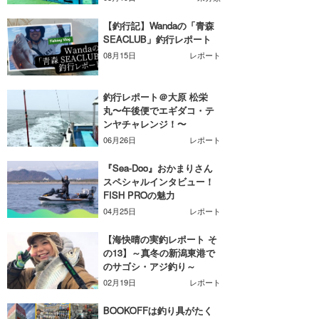
【釣行記】Wandaの「青森
SEACLUB」釣行レポート
08月15日
レポート
釣行レポート＠大原 松栄
丸〜午後便でエギダコ・テ
ンヤチャレンジ！〜
06月26日
レポート
『Sea-Doo』おかまりさん
スペシャルインタビュー！
FISH PROの魅力
04月25日
レポート
【海快晴の実釣レポート そ
の13】～真冬の新潟東港で
のサゴシ・アジ釣り～
02月19日
レポート
BOOKOFFは釣り具がたく