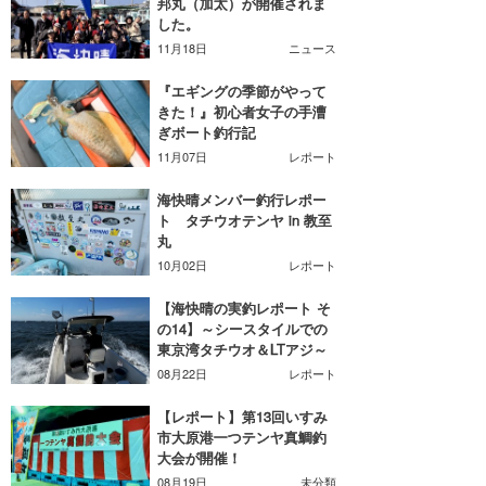
邦丸（加太）が開催されま
した。
11月18日
ニュース
『エギングの季節がやって
きた！』初心者女子の手漕
ぎボート釣行記
11月07日
レポート
海快晴メンバー釣行レポー
ト タチウオテンヤ in 教至
丸
10月02日
レポート
【海快晴の実釣レポート そ
の14】～シースタイルでの
東京湾タチウオ＆LTアジ～
08月22日
レポート
【レポート】第13回いすみ
市大原港一つテンヤ真鯛釣
大会が開催！
08月19日
未分類