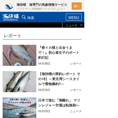
海快晴 海専門の気象情報サービス
開く
アプリで1ヶ月間無料トライアルしよう！
MENU
検索
ニュース
ヘルプ&サポート
マイホーム
レポート
お知らせ
ログイン
ニュース
『春イカ様と出会うま
新規会員登録
で！』初心者女子のボート
レポート
釣行記
ポイント検索
04月28日
レポート
コラム
天気予報・概況
【海快晴の実釣レポート そ
の16】～東京湾シースタイ
週間予報/天気図/他
ルで青物爆釣!!～
ライター/寄稿メディア
04月23日
レポート
ニュース
海快晴
日本で進む「海離れ」 マリ
会員メニュー
ンレジャー市場は転換期へ
海快晴スタッフ
03月05日
ニュース
ライター
☆加藤