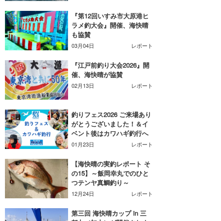
『第12回いすみ市大原港ヒ
banpaku
岡崎友子
ラメ釣大会』開催、海快晴
も協賛
唐澤予報士
一色ボート
03月04日
レポート
塚本予報士
『江戸前釣り大会2026』開
催、海快晴が協賛
02月13日
レポート
釣りフェス2026 ご来場あり
がとうございました！＆イ
ベント後はカワハギ釣行へ
01月23日
レポート
【海快晴の実釣レポート そ
の15】～飯岡幸丸でのひと
つテンヤ真鯛釣り～
12月24日
レポート
第三回 海快晴カップ in 三