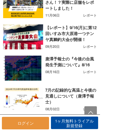
さん！？実際に店舗をレポ
ートしました！
11月06日
レポート
【レポート】9/16(月)に第12
回いすみ市大原港一つテン
ヤ真鯛釣大会が開催！
09月20日
レポート
唐澤予報士の『今後の台風
発生予測について』8/16
08月16日
レポート
7月の記録的な高温と今後の
見通しについて（唐澤予報
士）
08月02日
レポート
1ヶ月無料トライアル
日本財団「海と日本人」に
ログイン
新規登録
関する意識調査 2024
07月24日
ニュース