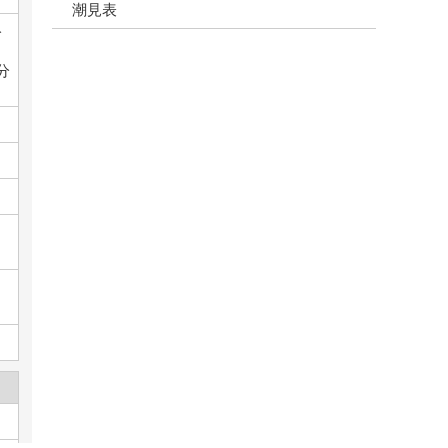
潮見表
分
分