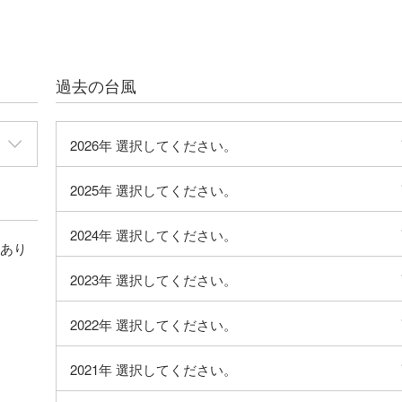
強さ
-
台風の位置
ウェーク島近
緯度経度
北緯：27度05
過去の台風
（27.1度）
東経：162度05
（162.1度）
2026年
選択してください。
中心気圧
994hPa
予想進路
北西 30km/h
2025年
選択してください。
最大風速
20m/s
2024年
選択してください。
はあり
最大瞬間風
30m/s
速
2023年
選択してください。
強風域
-
2022年
選択してください。
暴風警戒域
-
2021年
選択してください。
7日09時予報