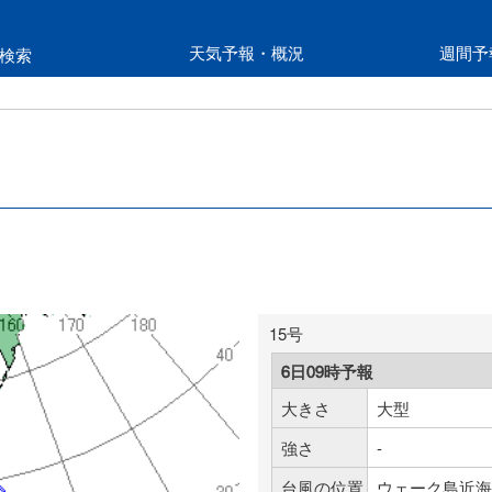
天気予報・概況
週間予
検索
15号
6日09時予報
大きさ
大型
強さ
-
台風の位置
ウェーク島近