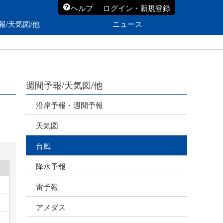
ヘルプ
ログイン・新規登録
報/天気図/他
ニュース
週間予報/天気図/他
沿岸予報・週間予報
天気図
台風
降水予報
雷予報
アメダス
海