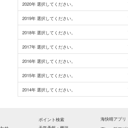
大きさ
-
2020年
選択してください。
強さ
-
2019年
選択してください。
台風の位置
ウェーク島近
緯度経度
北緯：29度05
2018年
選択してください。
（29.1度）
東経：160度55
2017年
選択してください。
（160.9度）
中心気圧
994hPa
2016年
選択してください。
予想進路
北北西 20km/h
2015年
選択してください。
最大風速
20m/s
最大瞬間風
2014年
選択してください。
30m/s
速
強風域
-
暴風警戒域
-
海快晴アプリ
ポイント検索
わせ
天気予報・概況