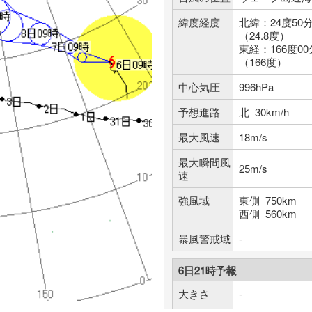
緯度経度
北緯：24度50
（24.8度）
東経：166度00
（166度）
中心気圧
996hPa
予想進路
北 30km/h
最大風速
18m/s
最大瞬間風
25m/s
速
強風域
東側 750km
西側 560km
暴風警戒域
-
6日21時予報
大きさ
-