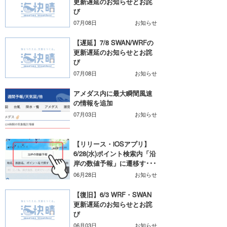
更新遅延のお知らせとお詫
び
07月08日
お知らせ
【遅延】7/8 SWAN/WRFの
更新遅延のお知らせとお詫
び
07月08日
お知らせ
アメダス内に最大瞬間風速
の情報を追加
07月03日
お知らせ
【リリース・iOSアプリ】
6/28(水)ポイント検索内「沿
岸の数値予報」に遷移す･･･
06月28日
お知らせ
【復旧】6/3 WRF・SWAN
更新遅延のお知らせとお詫
び
06月03日
お知らせ