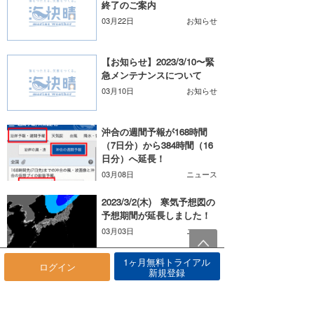
終了のご案内
03月22日
お知らせ
【お知らせ】2023/3/10〜緊
急メンテナンスについて
03月10日
お知らせ
沖合の週間予報が168時間
（7日分）から384時間（16
日分）へ延長！
03月08日
ニュース
2023/3/2(木) 寒気予想図の
予想期間が延長しました！
03月03日
ニュース
1ヶ月無料トライアル
ログイン
【リリース】1/24(火)
新規登録
Androidアプリ・アップデー
ト版