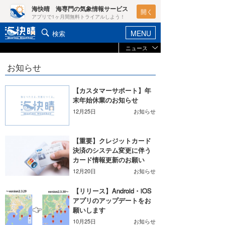
海快晴 海専門の気象情報サービス
開く
アプリで1ヶ月間無料トライアルしよう！
MENU
検索
ニュース
ヘルプ&サポート
マイホーム
お知らせ
お知らせ
ログイン
ニュース
【カスタマーサポート】年
新規会員登録
末年始休業のお知らせ
レポート
12月25日
お知らせ
ポイント検索
コラム
天気予報・概況
【重要】クレジットカード
決済のシステム変更に伴う
週間予報/天気図/他
カード情報更新のお願い
ライター/寄稿メディア
12月20日
お知らせ
ニュース
海快晴
【リリース】Android・iOS
会員メニュー
アプリのアップデートをお
海快晴スタッフ
願いします
10月25日
お知らせ
ライター
☆加藤