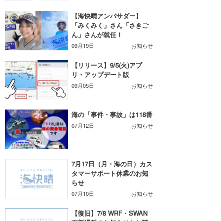
【海快晴アンバサダー】
banpaku
岡崎友子
「みくみく」さん「さきご
ん」さんが就任！
唐澤予報士
一色ボート
09月19日
お知らせ
塚本予報士
【リリース】9/5(火)アプ
リ・アップデート版
09月05日
お知らせ
海の「事件・事故」は118番
07月12日
お知らせ
7月17日（月・海の日）カス
タマーサポート休業のお知
らせ
07月10日
お知らせ
【復旧】7/8 WRF・SWAN