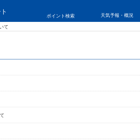
ート
天気予報・概況
ポイント検索
ついて
て