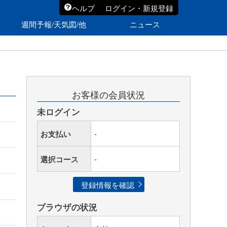
ヘルプ
ログイン・新規登録
週間予報/天気図/他
ニュース
お客様の会員状況
未ログイン
お支払い
-
選択コース
-
登録情報を確認
ブラウザの状況