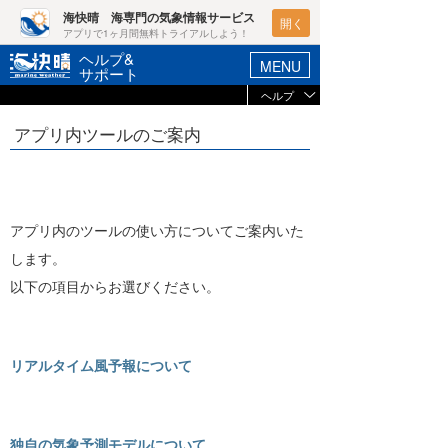
海快晴 海専門の気象情報サービス
開く
アプリで1ヶ月間無料トライアルしよう！
ヘルプ&
MENU
サポート
ヘルプ
ヘルプ&サポート
マイホーム
アプリ内ツールのご案内
未ログイン
ログイン
お支払い
-
新規会員登録
選択コース
-
アプリ内のツールの使い方についてご案内いた
ポイント検索
登録情報を確認
します。
天気予報・概況
以下の項目からお選びください。
ブラウザの状況
週間予報/天気図/他
Javascript
有効
ニュース
Cookie
有効
リアルタイム風予報について
プライベートモード
会員メニュー
プライベートモードで
は、ログイン情報が記
ブラウザ
モード
録されないため、アク
セスのたびにログイン
が求められます。
独自の気象予測モデルについて