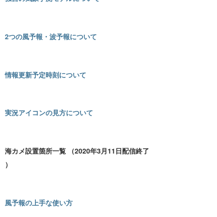
最近よく見られている質問
2つの風予報・波予報について
ログイン方法について
お支払い方法の変更について
情報更新予定時刻について
退会する方法について
実況アイコンの見方について
リアルタイム風予報
お知らせ
海カメ設置箇所一覧 （2020年3月11日配信終了
2026.07.31
）
リアルタイム風予報が1kmメッシュへ進
化！風にシビアな釣りをもっと安全・快
適に
風予報の上手な使い方
2026.07.10