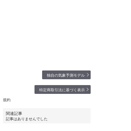
7月20日（月・海の日）カスタマーサポ
ート休業のお知らせ
2026.07.03
募集終了「ワールドウィング横浜」のオ
ープンと指導士募集について
2026.06.18
津波警報・注意報が発令された際、震源
地情報が表示されるようになりました。
独自の気象予測モデル
特定商取引法に基づく表示
規約
関連記事
記事はありませんでした