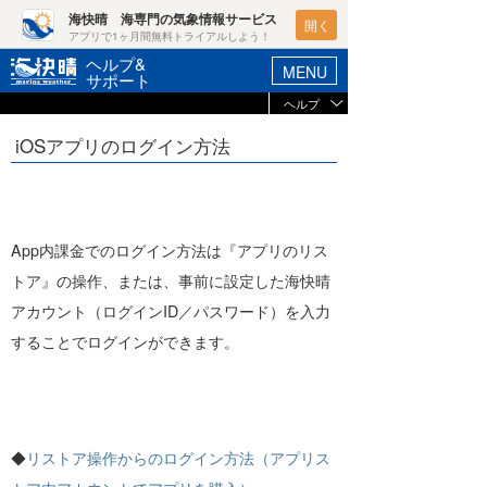
海快晴 海専門の気象情報サービス
開く
アプリで1ヶ月間無料トライアルしよう！
ヘルプ&
MENU
サポート
ヘルプ
ヘルプ&サポート
マイホーム
iOSアプリのログイン方法
未ログイン
ログイン
お支払い
-
新規会員登録
選択コース
-
App内課金でのログイン方法は『アプリのリス
ポイント検索
登録情報を確認
トア』の操作、または、事前に設定した海快晴
天気予報・概況
アカウント（ログインID／パスワード）を入力
ブラウザの状況
週間予報/天気図/他
することでログインができます。
Javascript
有効
ニュース
Cookie
有効
会員メニュー
プライベートモード
プライベートモードで
◆
リストア操作からのログイン方法（アプリス
は、ログイン情報が記
ブラウザ
モード
録されないため、アク