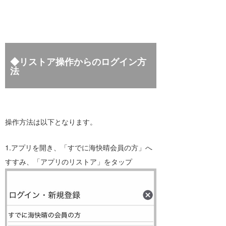
2026.07.10
7月20日（月・海の日）カスタマーサポ
ート休業のお知らせ
2026.07.03
◆リストア操作からのログイン方
募集終了「ワールドウィング横浜」のオ
法
ープンと指導士募集について
2026.06.18
津波警報・注意報が発令された際、震源
地情報が表示されるようになりました。
操作方法は以下となります。
1.アプリを開き、「すでに海快晴会員の方」へ
すすみ、「アプリのリストア」をタップ