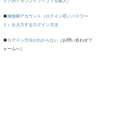
トア内アカウントでアプリを購入）
セスのたびにログイン
が求められます。
◆
海快晴アカウント（ログインID／パスワー
ド）を入力するログイン方法
最近よく見られている質問
◆
ログイン方法がわからない
（お問い合わせフ
ログイン方法について
ォームへ）
お支払い方法の変更について
退会する方法について
リアルタイム風予報
お知らせ
2026.07.31
リアルタイム風予報が1kmメッシュへ進
化！風にシビアな釣りをもっと安全・快
適に