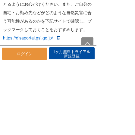
とるようにお心がけください。また、ご自分の
自宅・お勤め先などがどのような自然災害に合
う可能性があるのかを下記サイトで確認し、ブ
ックマークしておくことをおすすめします。
https://disaportal.gsi.go.jp/
1ヶ月無料トライアル
気象庁のサイト内には土砂災害・浸水害・洪水
ログイン
新規登録
の危険度分布があるので、こちらもブックマー
クなどし、大雨が懸念される時には確認するこ
ともおすすめします。
https://www.jma.go.jp/jp/suigaimesh/flood.htm
l
文責 株式会社サーフレジェンド 気象予報
士・防災士 唐澤敏哉