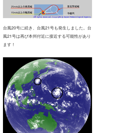
banpaku
岡崎友子
唐澤予報士
一色ボート
台風20号に続き、台風21号も発生しました。台
風21号は再び本州付近に接近する可能性があり
塚本予報士
ます！