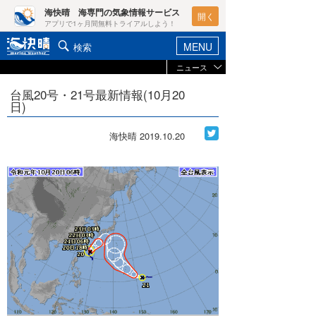
海快晴 海専門の気象情報サービス
開く
アプリで1ヶ月間無料トライアルしよう！
MENU
検索
ニュース
ヘルプ&サポート
マイホーム
台風20号・21号最新情報(10月20
お知らせ
日)
ログイン
ニュース
新規会員登録
海快晴
2019.10.20
レポート
ポイント検索
コラム
天気予報・概況
週間予報/天気図/他
ライター/寄稿メディア
ニュース
海快晴
会員メニュー
海快晴スタッフ
ライター
☆加藤