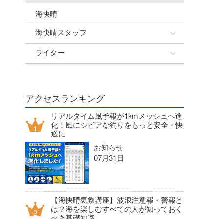
海快晴
海快晴スタッフ
ライター
☆加藤
banpaku
岡崎友子
唐澤予報士
一色ボート
アクセスランキング
塚本予報士
リアルタイム風予報が1kmメッシュへ進
化！風にシビアな釣りをもっと安全・快
適に
お知らせ
07月31日
【海快晴気象講座】波浪注意報・警報と
は？海を楽しむすべての人が知っておく
べき基礎知識