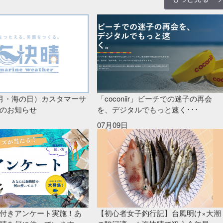
（月・海の日）カスタマーサ
「coconiir」ビーチでの迷子の再会
のお知らせ
を、デジタルでもっと速く･･･
07月09日
付きアンケート実施！あ
【初心者女子釣行記】台風明け×大潮