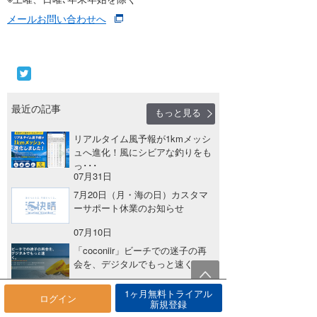
メールお問い合わせへ
最近の記事
もっと見る
リアルタイム風予報が1kmメッシ
ュへ進化！風にシビアな釣りをも
っ･･･
07月31日
7月20日（月・海の日）カスタマ
ーサポート休業のお知らせ
07月10日
「coconiir」ビーチでの迷子の再
会を、デジタルでもっと速く･･･
07月09日
1ヶ月無料トライアル
ログイン
新規登録
募集終了「ワールドウィング横