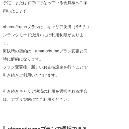
予定、またはすでに行なっている会員様へご案
内いたします。
banpaku
岡崎友子
唐澤予報士
一色ボート
ahamo/irumoプランは、キャリア決済（SPでコ
ンテンツモード決済）には利用制限がありま
塚本予報士
す。
海快晴の契約は、ahamo/irumoプラン変更と同
時に解約になります。
プラン変更後、新しいお支払設定を行うことで
引き続きご利用いただけます。
引き続きキャリア決済の利用を選択される場合
は、アプリ契約にてご利用ください。
ahamo/irumoプランで選択できる