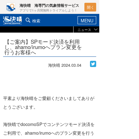
海快晴 海専門の気象情報サービス
開く
アプリで1ヶ月間無料トライアルしよう！
MENU
検索
ニュース
ヘルプ&サポート
マイホーム
【ご案内】SPモード決済を利用
お知らせ
し、ahamo/irumoへプラン変更を
ログイン
行うお客様へ
ニュース
新規会員登録
海快晴
2024.03.04
レポート
ポイント検索
コラム
天気予報・概況
週間予報/天気図/他
平素より海快晴をご愛顧くださいましてありが
ライター/寄稿メディア
とうございます。
ニュース
海快晴
会員メニュー
海快晴でdocomoSPでコンテンツモード決済を
海快晴スタッフ
ご利用で、ahamo/irumoへのプラン変更を行う
ライター
☆加藤