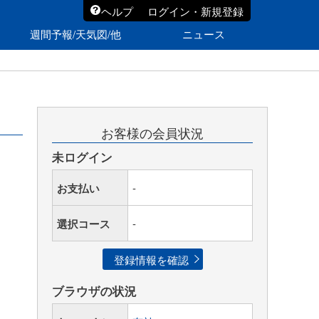
ヘルプ
ログイン・新規登録
週間予報/天気図/他
ニュース
お客様の会員状況
未ログイン
お支払い
-
選択コース
-
登録情報を確認
ブラウザの状況