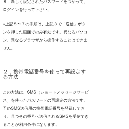
８，新しく設定されたパスワードをつかって、
7月20日（月・海の日）カスタマーサポ
ート休業のお知らせ
ログインを行って下さい。
2026.07.03
※上記５〜７の手順は、上記３で「送信」ボタ
募集終了「ワールドウィング横浜」のオ
ープンと指導士募集について
ンを押した画面でのみ有効です。異なるパソコ
ン、異なるブラウザから操作することはできま
2026.06.18
津波警報・注意報が発令された際、震源
せん。
地情報が表示されるようになりました。
２，携帯電話番号を使って再設定す
る方法
この方法は、SMS（ショートメッセージサービ
ス）を使ったパスワードの再設定の方法です。
予めSMS送信用の携帯電話番号を登録してお
り、且つその番号へ送信されるSMSを受信でき
ることが利用条件になります。