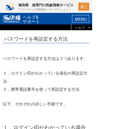
海快晴 海専門の気象情報サービス
開く
アプリで1ヶ月間無料トライアルしよう！
ヘルプ&
MENU
サポート
ヘルプ
ヘルプ&サポート
マイホーム
パスワードを再設定する方法
未ログイン
ログイン
お支払い
-
新規会員登録
パスワードを再設定する方法は２つあります。
選択コース
-
ポイント検索
登録情報を確認
１，ログインIDがわかっている場合の再設定方
天気予報・概況
法
ブラウザの状況
２，携帯電話番号を使って再設定する方法
週間予報/天気図/他
Javascript
有効
ニュース
Cookie
有効
以下、それぞれの詳しい手順です。
プライベートモード
会員メニュー
プライベートモードで
は、ログイン情報が記
ブラウザ
モード
録されないため、アク
セスのたびにログイン
１，ログインIDがわかっている場合
が求められます。