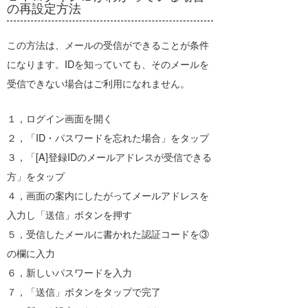
の再設定方法
この方法は、メールの受信ができることが条件
最近よく見られている質問
になります。IDを知っていても、そのメールを
ログイン方法について
受信できない場合はご利用になれません。
お支払い方法の変更について
１，ログイン画面を開く
退会する方法について
２，「ID・パスワードを忘れた場合」をタップ
３，「[A]登録IDのメールアドレスが受信できる
リアルタイム風予報
方」をタップ
４，画面の案内にしたがってメールアドレスを
お知らせ
入力し「送信」ボタンを押す
2026.07.31
５，受信したメールに書かれた認証コードを③
リアルタイム風予報が1kmメッシュへ進
の欄に入力
化！風にシビアな釣りをもっと安全・快
適に
６，新しいパスワードを入力
７，「送信」ボタンをタップで完了
2026.07.10