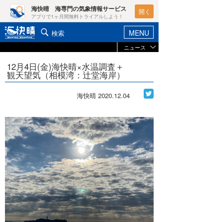
海快晴 海専門の気象情報サービス
開く
アプリで1ヶ月間無料トライアルしよう！
MENU
検索
ニュース
ヘルプ&サポート
マイホーム
12月4日(金)海快晴×水温調査＋
お知らせ
観天望気（相模湾：辻堂海岸）
ログイン
ニュース
新規会員登録
海快晴
2020.12.04
レポート
ポイント検索
コラム
天気予報・概況
週間予報/天気図/他
ライター/寄稿メディア
ニュース
海快晴
会員メニュー
海快晴スタッフ
ライター
☆加藤