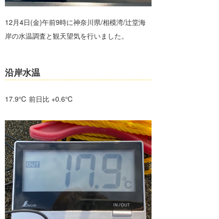
banpaku
岡崎友子
12月4日(金)午前9時に神奈川県/相模湾/辻堂海
岸の水温調査と観天望気を行いました。
唐澤予報士
一色ボート
塚本予報士
沿岸水温
17.9℃ 前日比 +0.6℃