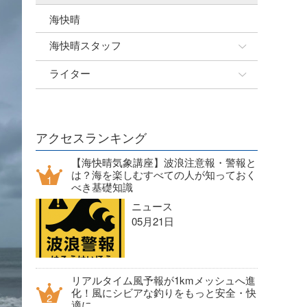
海快晴
海快晴スタッフ
ライター
☆加藤
banpaku
岡崎友子
唐澤予報士
一色ボート
アクセスランキング
塚本予報士
【海快晴気象講座】波浪注意報・警報と
は？海を楽しむすべての人が知っておく
べき基礎知識
ニュース
05月21日
リアルタイム風予報が1kmメッシュへ進
化！風にシビアな釣りをもっと安全・快
適に