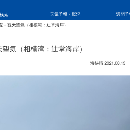
天気予報・概況
週間予
検索
温調査＋観天望気（相模湾：辻堂海岸）
観天望気（相模湾：辻堂海岸）
海快晴
2021.08.13