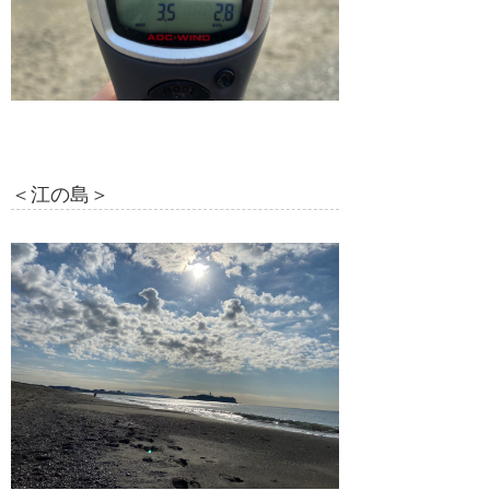
＜江の島＞