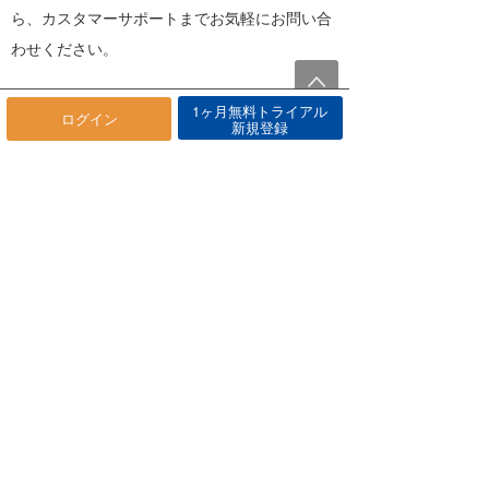
ら、カスタマーサポートまでお気軽にお問い合
わせください。
1ヶ月無料トライアル
ログイン
新規登録
海快晴カスタマーサポート
メールでのお問い合わせ
https://www.umikaisei.jp/help/contact/
月～土 9:00〜12:00 13:00〜17:00
※日曜､年末年始を除く
最近の記事
もっと見る
リアルタイム風予報が1kmメッシ