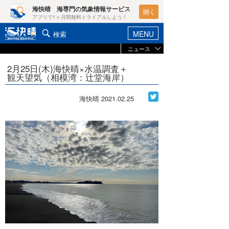
海快晴 海専門の気象情報サービス
開く
アプリで1ヶ月間無料トライアルしよう！
MENU
検索
ニュース
ヘルプ&サポート
マイホーム
2月25日(木)海快晴×水温調査＋
お知らせ
観天望気（相模湾：辻堂海岸）
ログイン
ニュース
新規会員登録
海快晴
2021.02.25
レポート
ポイント検索
コラム
天気予報・概況
週間予報/天気図/他
ライター/寄稿メディア
ニュース
海快晴
会員メニュー
海快晴スタッフ
ライター
☆加藤