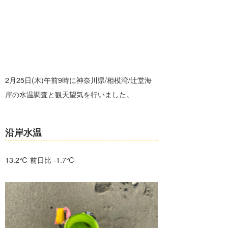
banpaku
岡崎友子
唐澤予報士
一色ボート
塚本予報士
2月25日(木)午前9時に神奈川県/相模湾/辻堂海
岸の水温調査と観天望気を行いました。
沿岸水温
13.2℃ 前日比 -1.7℃