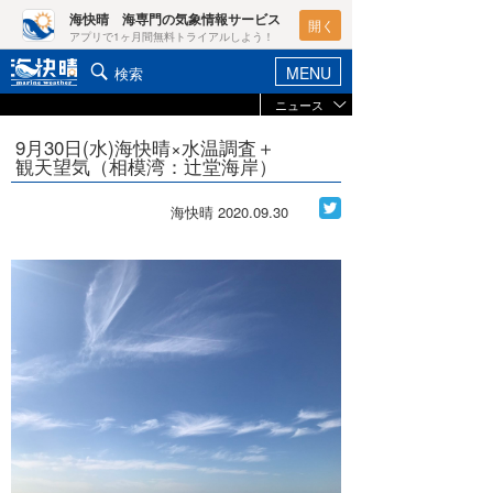
海快晴 海専門の気象情報サービス
開く
アプリで1ヶ月間無料トライアルしよう！
MENU
検索
ニュース
ヘルプ&サポート
マイホーム
9月30日(水)海快晴×水温調査＋
お知らせ
観天望気（相模湾：辻堂海岸）
ログイン
ニュース
新規会員登録
海快晴
2020.09.30
レポート
ポイント検索
コラム
天気予報・概況
週間予報/天気図/他
ライター/寄稿メディア
ニュース
海快晴
会員メニュー
海快晴スタッフ
ライター
☆加藤