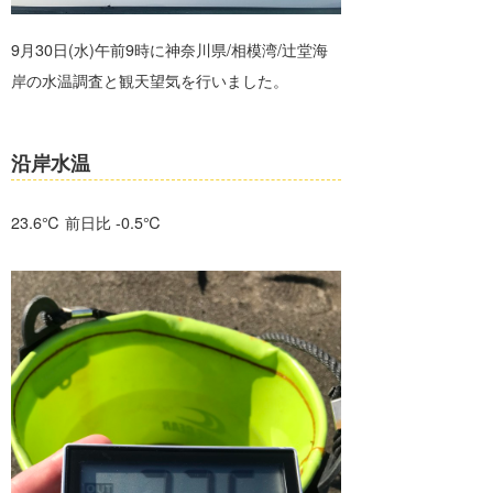
banpaku
岡崎友子
9月30日(水)午前9時に神奈川県/相模湾/辻堂海
岸の水温調査と観天望気を行いました。
唐澤予報士
一色ボート
塚本予報士
沿岸水温
23.6℃ 前日比 -0.5℃