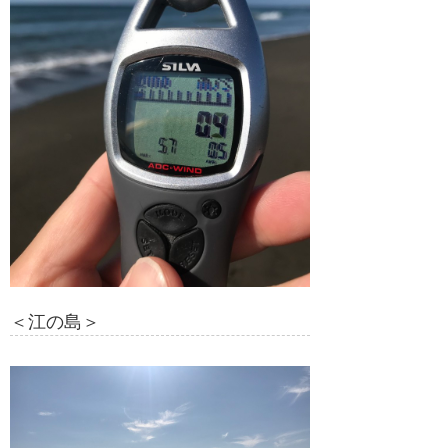
＜江の島＞