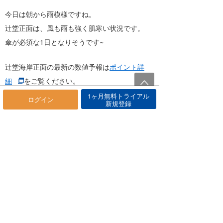
今日は朝から雨模様ですね。
辻堂正面は、風も雨も強く肌寒い状況です。
傘が必須な1日となりそうです~
辻堂海岸正面の最新の数値予報は
ポイント詳
細
をご覧ください。
1ヶ月無料トライアル
ログイン
海快晴よりお知らせ
新規登録
海快晴は、カスタマーサポートのみ、2019年1
月より毎週日曜日が休業日となっています。メ
ールでのお問い合わせは受け付けております
が、ご返答は翌月曜日より順次対応となりま
す。