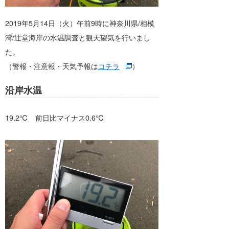
banpaku
岡崎友子
2019年5月14日（火）午前9時に神奈川県/相模
湾/辻堂海岸の水温調査と観天望気を行いまし
唐澤予報士
一色ボート
た。
塚本予報士
（警報・注意報・天気予報は
コチラ
）
沿岸水温
19.2℃ 前日比マイナス0.6℃