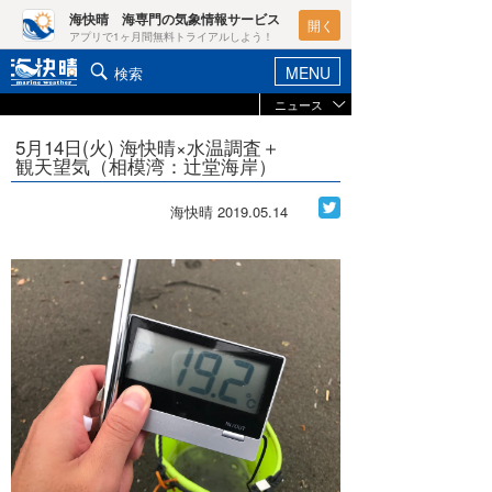
海快晴 海専門の気象情報サービス
開く
アプリで1ヶ月間無料トライアルしよう！
MENU
検索
ニュース
ヘルプ&サポート
マイホーム
5月14日(火) 海快晴×水温調査＋
お知らせ
観天望気（相模湾：辻堂海岸）
ログイン
ニュース
新規会員登録
海快晴
2019.05.14
レポート
ポイント検索
コラム
天気予報・概況
週間予報/天気図/他
ライター/寄稿メディア
ニュース
海快晴
会員メニュー
海快晴スタッフ
ライター
☆加藤