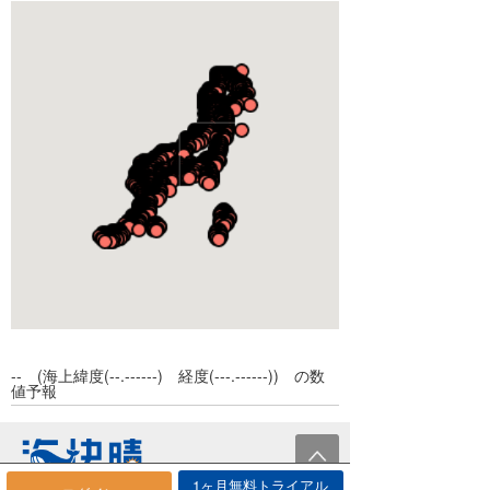
関東
道央
青森
甲信
道東
秋田
東京
東海
道南
岩手
神奈川
長野
北陸
宮城
千葉
山梨
静岡
近畿
山形
茨城
愛知
新潟
中国
福島
埼玉
岐阜
富山
滋賀
四国
栃木
三重
石川
京都
岡山
九州
群馬
福井
大阪
広島
徳島
--
(海上緯度(
--.------
) 経度(
---.------
)) の数
沖縄
兵庫
島根
香川
福岡
値予報
奈良
鳥取
愛媛
大分
沖縄
和歌山
山口
高知
長崎
1ヶ月無料トライアル