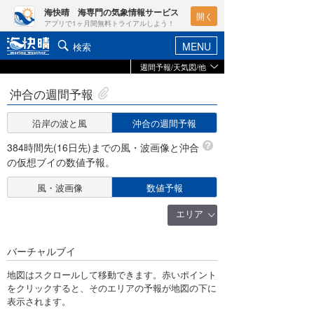
海快晴 海専門の気象情報サービス
開く
アプリで1ヶ月間無料トライアルしよう！
MENU
検索
週間予報/天気図/他
ヘルプ&サポート
マイホーム
沖合の週間予報
沿岸予報・週間予報
ログイン
沿岸の波と風
沖合の週間予報
天気図
新規会員登録
384時間先(16日先)までの風・波画像と沖合
台風
の仮想ブイの数値予報。
ポイント検索
降水予報
風・波画像
数値予報
天気予報・概況
雷予報
エリア
週間予報/天気図/他
アメダス
ニュース
全国
バーチャルブイ
潮見表
会員メニュー
地図はスクロールして移動できます。赤いポイント
北海道
全国
をクリックすると、そのエリアの予報が地図の下に
表示されます。
東北
道北