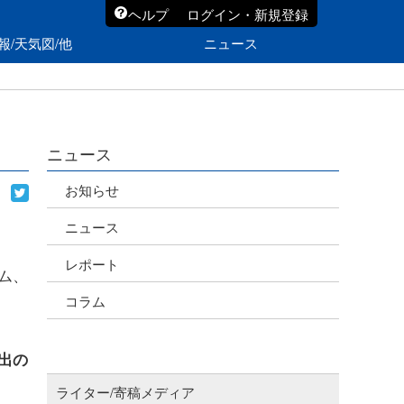
ヘルプ
ログイン・新規登録
報/天気図/他
ニュース
ニュース
お知らせ
ニュース
レポート
ーム、
コラム
出の
ライター/寄稿メディア