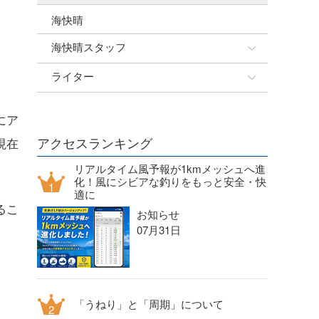
海快晴
海快晴スタッフ
ライター
☆加藤
banpaku
岡崎友子
にア
唐澤予報士
一色ボート
アクセスランキング
現在
塚本予報士
リアルタイム風予報が1kmメッシュへ進
化！風にシビアな釣りをもっと安全・快
適に
るこ
お知らせ
07月31日
「うねり」と「周期」について