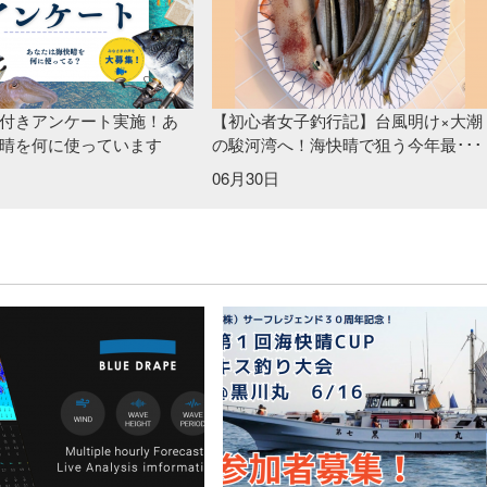
付きアンケート実施！あ
【初心者女子釣行記】台風明け×大潮
晴を何に使っています
の駿河湾へ！海快晴で狙う今年最･･･
06月30日