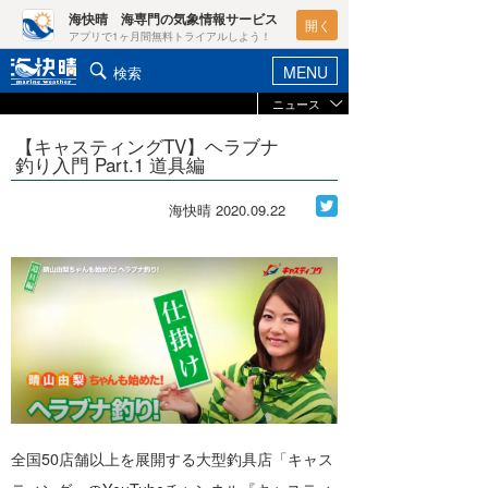
海快晴 海専門の気象情報サービス
開く
アプリで1ヶ月間無料トライアルしよう！
MENU
検索
ニュース
ヘルプ&サポート
マイホーム
【キャスティングTV】ヘラブナ
お知らせ
釣り入門 Part.1 道具編
ログイン
ニュース
新規会員登録
海快晴
2020.09.22
レポート
ポイント検索
コラム
天気予報・概況
週間予報/天気図/他
ライター/寄稿メディア
ニュース
海快晴
会員メニュー
海快晴スタッフ
全国50店舗以上を展開する大型釣具店「キャス
ライター
☆加藤