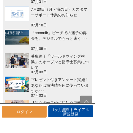
07月31日
7月20日（月・海の日）カスタマ
ーサポート休業のお知らせ
07月10日
「coconiir」ビーチでの迷子の再
会を、デジタルでもっと速く･･･
07月09日
募集終了「ワールドウィング横
浜」のオープンと指導士募集につ
いて
07月03日
プレゼント付きアンケート実施！
あなたは海快晴を何に使っていま
すか･･･
07月03日
【初心者女子釣行記】台風明け×
大潮の駿河湾へ！海快晴で狙う今
1ヶ月無料トライアル
ログイン
新規登録
年最･･･
06月30日