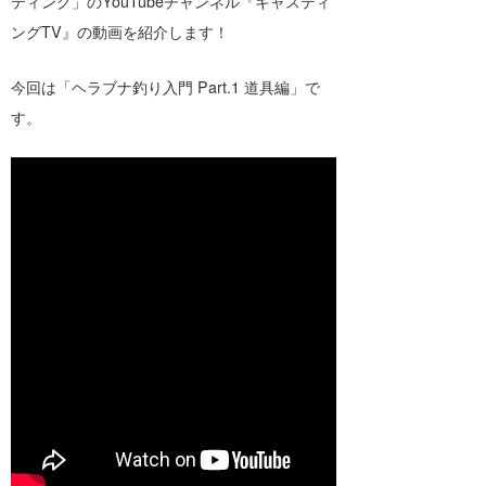
ティング」のYouTubeチャンネル『キャスティ
ングTV』の動画を紹介します！
banpaku
岡崎友子
唐澤予報士
一色ボート
今回は「ヘラブナ釣り入門 Part.1 道具編」で
す。
塚本予報士