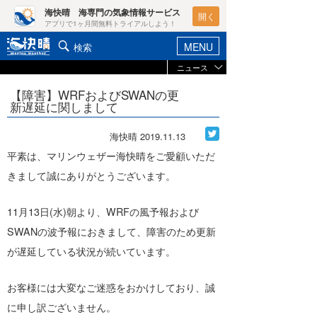
海快晴 海専門の気象情報サービス
開く
アプリで1ヶ月間無料トライアルしよう！
MENU
検索
ニュース
ヘルプ&サポート
マイホーム
【障害】WRFおよびSWANの更
お知らせ
新遅延に関しまして
ログイン
ニュース
新規会員登録
海快晴
2019.11.13
レポート
平素は、マリンウェザー海快晴をご愛顧いただ
ポイント検索
きまして誠にありがとうございます。
コラム
天気予報・概況
11月13日(水)朝より、WRFの風予報および
週間予報/天気図/他
SWANの波予報におきまして、障害のため更新
ライター/寄稿メディア
ニュース
が遅延している状況が続いています。
海快晴
会員メニュー
海快晴スタッフ
お客様には大変なご迷惑をおかけしており、誠
に申し訳ございません。
ライター
☆加藤