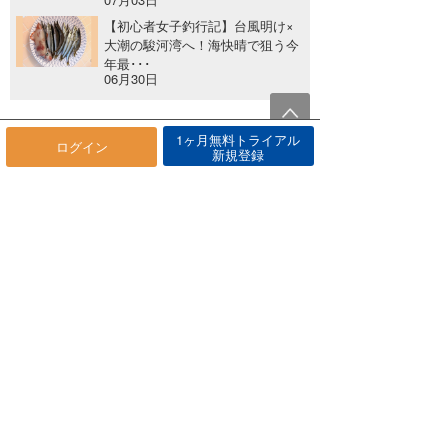
【初心者女子釣行記】台風明け×
大潮の駿河湾へ！海快晴で狙う今
年最･･･
06月30日
1ヶ月無料トライアル
関連する記事
ログイン
新規登録
auスマートフォンをお使いのお客様へ（8/1 11:30）
2012年08月01日
【リリース】4/21(水) Androidアプリ・アップデート版
2021年04月21日
【復旧】動画情報・復旧のお知らせ(6/6)
2012年06月06日
海快晴について