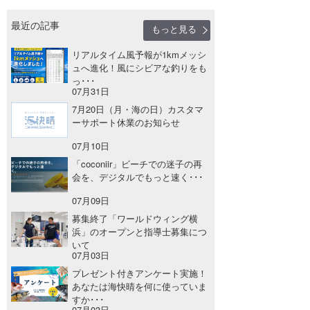
最近の記事
もっと見る
リアルタイム風予報が1kmメッシ
ュへ進化！風にシビアな釣りをも
っ･･･
07月31日
7月20日（月・海の日）カスタマ
ーサポート休業のお知らせ
07月10日
「coconiir」ビーチでの迷子の再
会を、デジタルでもっと速く･･･
07月09日
募集終了「ワールドウィング横
浜」のオープンと指導士募集につ
いて
07月03日
プレゼント付きアンケート実施！
あなたは海快晴を何に使っていま
すか･･･
07月03日