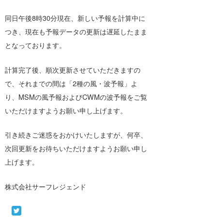
同日午後8時30分現在、新しい予報を計算中に
banpaku
岡崎友子
つき、現在も予報データの更新は遅延したまま
唐澤予報士
一色ボート
となっております。
塚本予報士
計算完了後、順次更新させていただきますの
で、それまでの間は「2種の風・波予報」よ
り、MSMの風予報およびCWMの波予報をご覧
いただけますようお願い申し上げます。
引き続きご迷惑をおかけいたしますが、何卒、
次回更新をお待ちいただけますようお願い申し
上げます。
株式会社サーフレジェンド